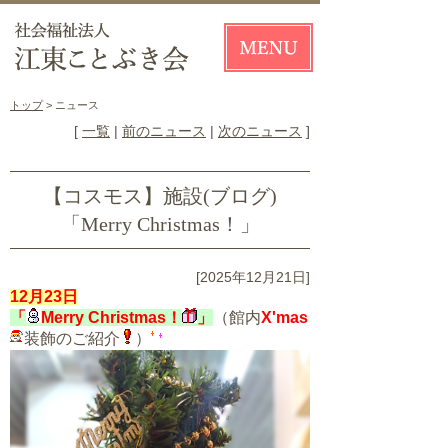
トップ
> ニュース
[
一覧
|
前のニュース
|
次のニュース
]
【コスモス】施設(ブログ)
「Merry Christmas！」
[2025年12月21日]
12月23日
「
Merry Christmas！
」
（館内
X'mas
装飾のご紹介
）